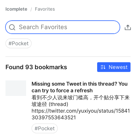
lcomplete
Favorites
/
#
Pocket
Found 93 bookmarks
Newest
Missing some Tweet in this thread? You
can try to force a refresh
看到不少人说来坡门槛高，开个贴分享下来
坡途径 (thread)
https://twitter.com/yuxiyou/status/15841
30397553643521
#
Pocket