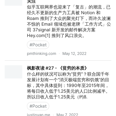
关注
似乎互联网界也迎来了「复古」的潮流，已
经久不更新的生产力工具被 Notion 和
Roam 推到了大众的聚光灯下，而许久波澜
不惊的 Email 领域也被老牌「工作方式」公
司 37signal 新开发的邮件解决方案
Hey.com[1] 推到了风口浪尖。
#
Pocket
pmthinking.com
·
May 12, 2022
Hey.com：如果你没有观点，你就不值得关注
枫影夜读 #27 - 《贫穷的本质》
什么样的状况可以称为“贫穷”？联合国千年
发展计划有一个“消灭极端贫穷和饥饿”的目
标，其中具体提到：1990年至2015年间，
将每日收入低于1.25美元的人口比例减半。
所以日收入低于1.25美元（约8.
#
Pocket
justinyan.me
·
May 7, 2022