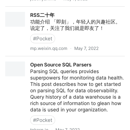
枫影夜读 #27 - 《贫穷的本质》
RSS二十年
功能介绍 「即刻」，年轻人的兴趣社区。
说定了，关注了我们就是即友了！
#
Pocket
mp.weixin.qq.com
·
May 7, 2022
RSS二十年
Open Source SQL Parsers
Parsing SQL queries provides
superpowers for monitoring data health.
This post describes how to get started
on parsing SQL for data observability.
Query history of a data warehouse is a
rich source of information to glean how
data is used in your organization.
#
Pocket
tokern.io
·
May 7, 2022