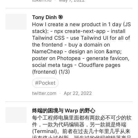
Open Source SQL Parsers
Tony Dinh 🎯
How I create a new product in 1 day (JS
stack): - npx create-next-app - install
Tailwind CSS - use Tailwind UI for all of
the frontend - buy a domain on
NameCheap - design an icon &amp;
poster on Photopea - generate favicon,
social meta tags - Cloudflare pages
(frontend) (1/3)
#
Pocket
twitter.com
·
Apr 22, 2022
Tony Dinh 🎯
终端的困境与 Warp 的野心
每个工程师电脑里面都有两款必不可少的软
件，一款为代码编辑器，另一款就是终端
(Terminal)。前者在过去几十年里几乎从来